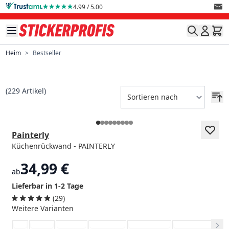
Direkt zum Inhalt
4.99 / 5.00
Heim
>
Bestseller
(
229
Artikel)
Painterly
Küchenrückwand - PAINTERLY
34,99 €
ab
Lieferbar in 1-2 Tage
(29)
Weitere Varianten