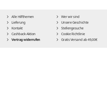
Alle Hilfthemen
Wer wir sind
Lieferung
Unsere Geschichte
Kontakt
Stellengesuche
Cashback-Aktion
Cookie Richtlinie
Vertrag widerrufen
Gratis Versand ab 49,00€
Impressum
AGB
Widerrufsbelehrung
Datenschutz
Alle Preise inkl. der gesetzl. MwSt. und zzgl.
Lieferung
DE
|
EN