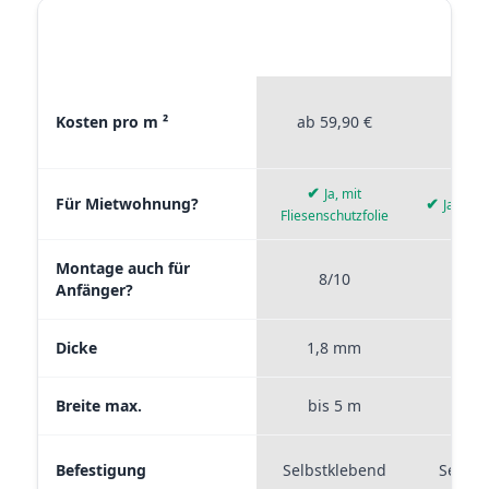
STICKERPROFIS
STICKE
MATERIAL VERGLEICH
PREMIUM
P
Materialvergleich zwischen Stickerprofis Premium, Stickerpro
Kosten pro m ²
ab 59,90 €
ab 4
✔
Ja, mit
Für Mietwohnung?
✔
Ja, wie
Fliesenschutzfolie
Montage auch für
8/10
9
Anfänger?
Dicke
1,8 mm
0,
Breite max.
bis 5 m
bis
Befestigung
Selbstklebend
Selbst