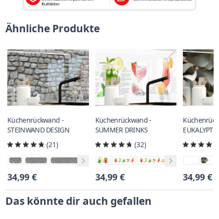
Ähnliche Produkte
Küchenrückwand -
Küchenrückwand -
Küchenrück
STEINWAND DESIGN
SUMMER DRINKS
EUKALYPTU
(21)
(32)
34,99 €
34,99 €
34,99 €
Das könnte dir auch gefallen