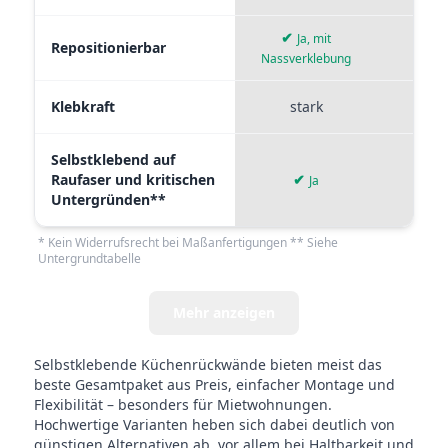
✔
Ja, mit
Repositionierbar
Nassverklebung
Klebkraft
stark
mi
Selbstklebend auf
Raufaser und kritischen
✔
✘
Ja
Untergründen**
* Kein Widerrufsrecht bei Maßanfertigungen ** Siehe
Untergrundtabelle
Mehr anzeigen
Selbstklebende Küchenrückwände bieten meist das
beste Gesamtpaket aus Preis, einfacher Montage und
Flexibilität – besonders für Mietwohnungen.
Hochwertige Varianten heben sich dabei deutlich von
günstigen Alternativen ab, vor allem bei Haltbarkeit und