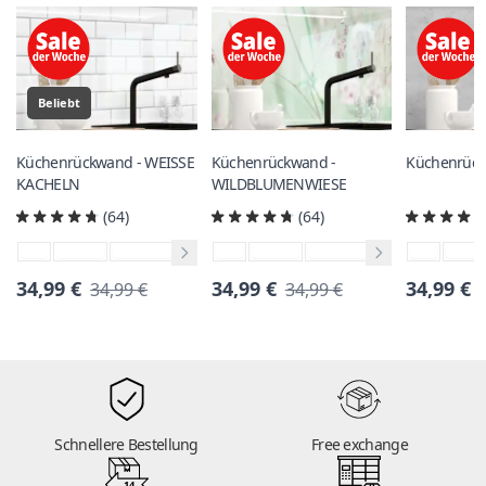
Beliebt
Küchenrückwand - WEISSE
Küchenrückwand -
Küchenrück
KACHELN
WILDBLUMENWIESE
(64)
(64)
34,99 €
34,99 €
34,99 €
34,99 €
34,99 €
Schnellere Bestellung
Free exchange
14