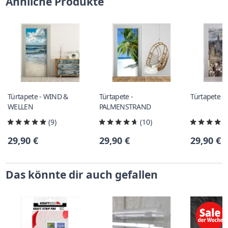
Ähnliche Produkte
Türtapete - WIND &
Türtapete -
Türtapete -
WELLEN
PALMENSTRAND
(9)
(10)
29,90 €
29,90 €
29,90 €
Das könnte dir auch gefallen