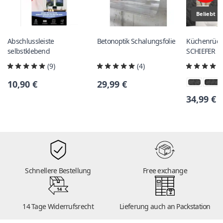
Beliebt
Abschlussleiste
Betonoptik Schalungsfolie
Küchenrück
selbstklebend
SCHIEFER
(9)
(4)
10,90 €
29,99 €
34,99 €
Schnellere Bestellung
Free exchange
14
14 Tage Widerrufsrecht
Lieferung auch an Packstation