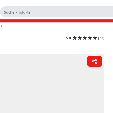
ER
5.0
(23)