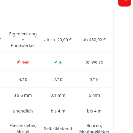
D
FLIESEN
PVC-FOLIE
GLAS
 Glas – inklusive Kosten, Montage, Dicke, Klebkraft und weiteren 
Eigenleistung
€
+
ab ca. 20,00 €
ab 480,00 €
Handwerker
✘
✔
teilweise
Nein
Ja
4/10
7/10
3/10
ab 6 mm
0,1 mm
6 mm
unendlich
bis 4 m
bis 4 m
r
Fliesenkleber,
Bohren,
Selbstklebend
Mörtel
Montagekleber