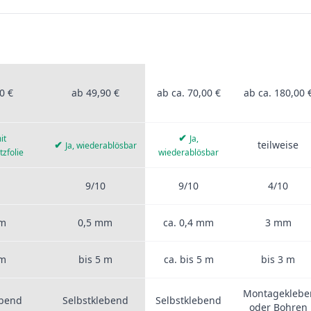
ROFIS
STICKERPROFIS
ANDERE
ALUVERBUN
UM
PRO
ANBIETER
rprofis Pro, anderen Anbietern, Aluverbund, Fliesen, PVC-Folie und
0 €
ab 49,90 €
ab ca. 70,00 €
ab ca. 180,00 
✔
it
Ja,
✔
teilweise
Ja, wiederablösbar
tzfolie
wiederablösbar
9/10
9/10
4/10
mm
0,5 mm
ca. 0,4 mm
3 mm
 m
bis 5 m
ca. bis 5 m
bis 3 m
Montageklebe
ebend
Selbstklebend
Selbstklebend
oder Bohren