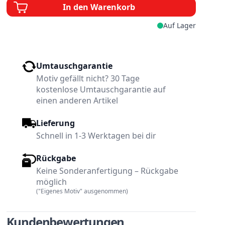
In den Warenkorb
Auf Lager
Umtauschgarantie
Motiv gefällt nicht? 30 Tage
kostenlose Umtauschgarantie auf
einen anderen Artikel
Lieferung
Schnell in 1-3 Werktagen bei dir
Rückgabe
Keine Sonderanfertigung – Rückgabe
möglich
w larger image
View larger image
("Eigenes Motiv" ausgenommen)
Kundenbewertungen