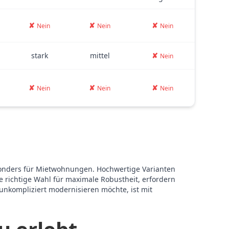
✘
✘
✘
Nein
Nein
Nein
stark
mittel
✘
Nein
✘
✘
✘
Nein
Nein
Nein
sonders für Mietwohnungen. Hochwertige Varianten
e richtige Wahl für maximale Robustheit, erfordern
unkompliziert modernisieren möchte, ist mit