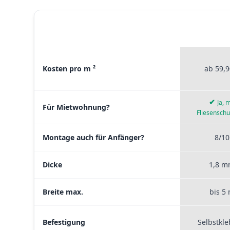
STICKERP
MATERIAL VERGLEICH
PREMI
Materialvergleich zwischen Stickerprofis Premium, Sticke
Kosten pro m ²
ab 59,9
✔
Ja, m
Für Mietwohnung?
Fliesenschu
Montage auch für Anfänger?
8/10
Dicke
1,8 
Breite max.
bis 5
Befestigung
Selbstkl