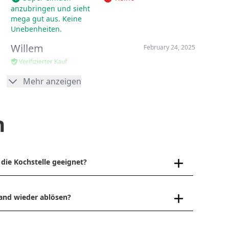
anzubringen und sieht
mega gut aus. Keine
Unebenheiten.
Willem
February 24, 2025
Verifizierter Kauf
Mehr anzeigen
Tolles Produkt
hilfreich:
0
n
Sieht super aus. Einfach zu montieren. Gefällt uns
super.
die Kochstelle geeignet?
Hilfreich
and wieder ablösen?