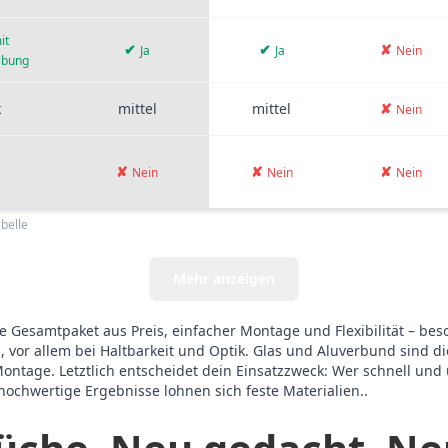
it
✔
✔
✘
Ja
Ja
Nein
ebung
k
mittel
mittel
✘
Nein
✘
✘
✘
Nein
Nein
Nein
belle
Mehr anzeigen
 Gesamtpaket aus Preis, einfacher Montage und Flexibilität – be
, vor allem bei Haltbarkeit und Optik. Glas und Aluverbund sind di
tage. Letztlich entscheidet dein Einsatzzweck: Wer schnell und 
ochwertige Ergebnisse lohnen sich feste Materialien..