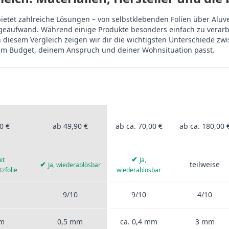
etet zahlreiche Lösungen – von selbstklebenden Folien über Aluve
tageaufwand. Während einige Produkte besonders einfach zu vera
 diesem Vergleich zeigen wir dir die wichtigsten Unterschiede zw
em Budget, deinem Anspruch und deiner Wohnsituation passt.
ROFIS
STICKERPROFIS
ANDERE
ALUVERBUN
UM
PRO
ANBIETER
rprofis Pro, anderen Anbietern, Aluverbund, Fliesen, PVC-Folie und
0 €
ab 49,90 €
ab ca. 70,00 €
ab ca. 180,00 
✔
it
Ja,
✔
teilweise
Ja, wiederablösbar
tzfolie
wiederablösbar
9/10
9/10
4/10
mm
0,5 mm
ca. 0,4 mm
3 mm