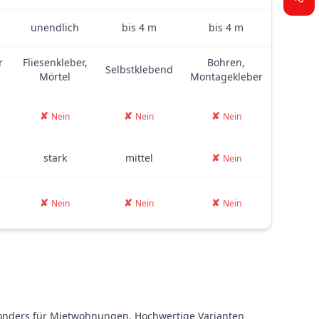
unendlich
bis 4 m
bis 4 m
r
Fliesenkleber,
Bohren,
Selbstklebend
Mörtel
Montagekleber
✘
✘
✘
Nein
Nein
Nein
stark
mittel
✘
Nein
✘
✘
✘
Nein
Nein
Nein
sonders für Mietwohnungen. Hochwertige Varianten