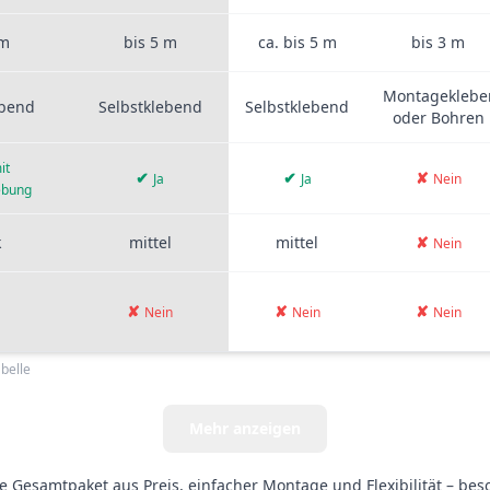
 m
bis 5 m
ca. bis 5 m
bis 3 m
Montageklebe
ebend
Selbstklebend
Selbstklebend
oder Bohren
it
✔
✔
✘
Ja
Ja
Nein
ebung
k
mittel
mittel
✘
Nein
✘
✘
✘
Nein
Nein
Nein
belle
Mehr anzeigen
 Gesamtpaket aus Preis, einfacher Montage und Flexibilität – be