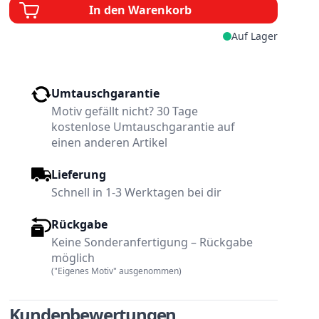
In den Warenkorb
Auf Lager
Umtauschgarantie
Motiv gefällt nicht? 30 Tage
kostenlose Umtauschgarantie auf
einen anderen Artikel
Lieferung
Schnell in 1-3 Werktagen bei dir
Rückgabe
Keine Sonderanfertigung – Rückgabe
möglich
w larger image
View larger image
("Eigenes Motiv" ausgenommen)
Kundenbewertungen