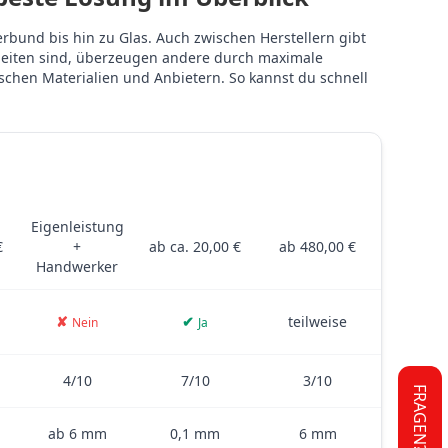
rbund bis hin zu Glas. Auch zwischen Herstellern gibt
rbeiten sind, überzeugen andere durch maximale
ischen Materialien und Anbietern. So kannst du schnell
D
FLIESEN
PVC-FOLIE
GLAS
 Glas – inklusive Kosten, Montage, Dicke, Klebkraft und weiteren 
Eigenleistung
€
+
ab ca. 20,00 €
ab 480,00 €
Handwerker
✘
✔
teilweise
Nein
Ja
4/10
7/10
3/10
FRAGEN?
ab 6 mm
0,1 mm
6 mm