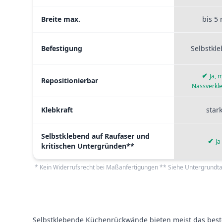
Breite max.
bis 5
Befestigung
Selbstkl
✔
Ja, m
Repositionierbar
Nassverkl
Klebkraft
star
Selbstklebend auf Raufaser und
✔
Ja
kritischen Untergründen**
* Kein Widerrufsrecht bei Maßanfertigungen ** Siehe Untergrundta
Selbstklebende Küchenrückwände bieten meist das beste