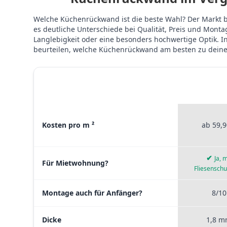
Welche Küchenrückwand ist die beste Wahl? Der Markt bi
es deutliche Unterschiede bei Qualität, Preis und Mon
Langlebigkeit oder eine besonders hochwertige Optik. In
beurteilen, welche Küchenrückwand am besten zu dein
STICKERP
MATERIAL VERGLEICH
PREMI
Materialvergleich zwischen Stickerprofis Premium, Sticke
Kosten pro m ²
ab 59,9
✔
Ja, m
Für Mietwohnung?
Fliesenschu
Montage auch für Anfänger?
8/10
Dicke
1,8 