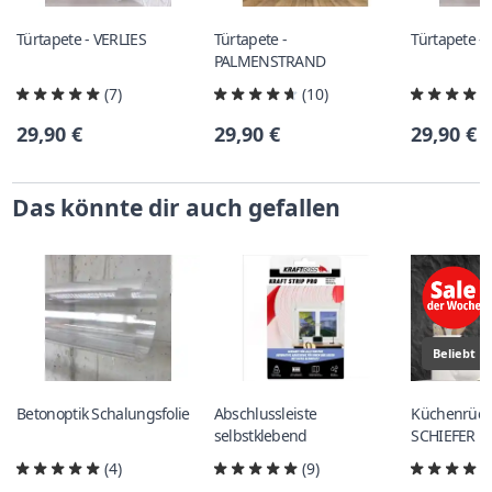
Türtapete - VERLIES
Türtapete -
Türtapete -
PALMENSTRAND
(7)
(10)
29,90 €
29,90 €
29,90 €
Das könnte dir auch gefallen
Beliebt
Betonoptik Schalungsfolie
Abschlussleiste
Küchenrück
selbstklebend
SCHIEFER
(4)
(9)