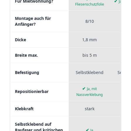
Für Mietwohnung?
✔
Ja, wie
Fliesenschutzfolie
Montage auch für
8/10
9
Anfänger?
Dicke
1,8 mm
0,
Breite max.
bis 5 m
bis
Befestigung
Selbstklebend
Selbst
✔
Ja, mit
Repositionierbar
Nassverklebung
Klebkraft
stark
mi
Selbstklebend auf
Raufaser und kritischen
✔
✘
Ja