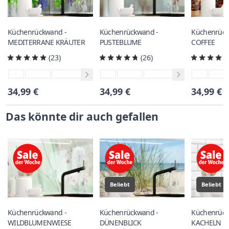
Küchenrückwand -
Küchenrückwand -
Küchenrück
MEDITERRANE KRÄUTER
PUSTEBLUME
COFFEE
(23)
(26)
34,99 €
34,99 €
34,99 €
Das könnte dir auch gefallen
Beliebt
Beliebt
Küchenrückwand -
Küchenrückwand -
Küchenrück
WILDBLUMENWIESE
DÜNENBLICK
KACHELN