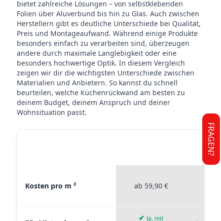
bietet zahlreiche Lösungen – von selbstklebenden
Folien über Aluverbund bis hin zu Glas. Auch zwischen
Herstellern gibt es deutliche Unterschiede bei Qualität,
Preis und Montageaufwand. Während einige Produkte
besonders einfach zu verarbeiten sind, überzeugen
andere durch maximale Langlebigkeit oder eine
besonders hochwertige Optik. In diesem Vergleich
zeigen wir dir die wichtigsten Unterschiede zwischen
Materialien und Anbietern. So kannst du schnell
beurteilen, welche Küchenrückwand am besten zu
deinem Budget, deinem Anspruch und deiner
Wohnsituation passt.
FRAGEN?
STICKERPROFIS
STICKE
MATERIAL VERGLEICH
PREMIUM
P
Materialvergleich zwischen Stickerprofis Premium, Stickerpro
Kosten pro m ²
ab 59,90 €
ab 4
✔
Ja, mit