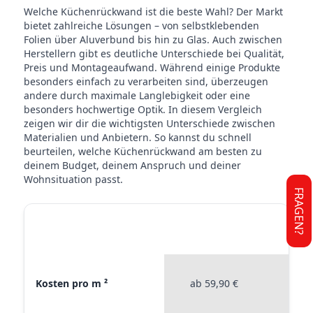
Welche Küchenrückwand ist die beste Wahl? Der Markt
bietet zahlreiche Lösungen – von selbstklebenden
Folien über Aluverbund bis hin zu Glas. Auch zwischen
Herstellern gibt es deutliche Unterschiede bei Qualität,
Preis und Montageaufwand. Während einige Produkte
besonders einfach zu verarbeiten sind, überzeugen
andere durch maximale Langlebigkeit oder eine
besonders hochwertige Optik. In diesem Vergleich
zeigen wir dir die wichtigsten Unterschiede zwischen
Materialien und Anbietern. So kannst du schnell
beurteilen, welche Küchenrückwand am besten zu
deinem Budget, deinem Anspruch und deiner
Wohnsituation passt.
FRAGEN?
STICKERPROFIS
STICKE
MATERIAL VERGLEICH
PREMIUM
P
Materialvergleich zwischen Stickerprofis Premium, Stickerpro
Kosten pro m ²
ab 59,90 €
ab 4