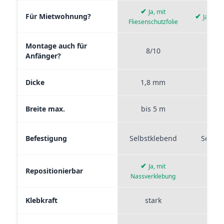
✔
Ja, mit
Für Mietwohnung?
✔
Ja, wie
Fliesenschutzfolie
Montage auch für
8/10
9
Anfänger?
Dicke
1,8 mm
0,
Breite max.
bis 5 m
bis
Befestigung
Selbstklebend
Selbst
✔
Ja, mit
Repositionierbar
Nassverklebung
Klebkraft
stark
mi