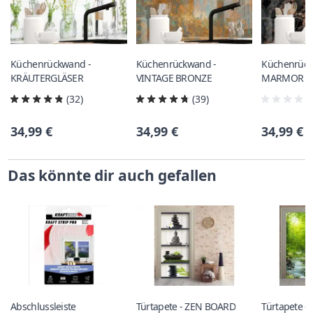
Küchenrückwand -
Küchenrückwand -
Küchenrück
KRÄUTERGLÄSER
VINTAGE BRONZE
MARMOR K
(32)
(39)
34,99 €
34,99 €
34,99 €
Das könnte dir auch gefallen
Abschlussleiste
Türtapete - ZEN BOARD
Türtapete 