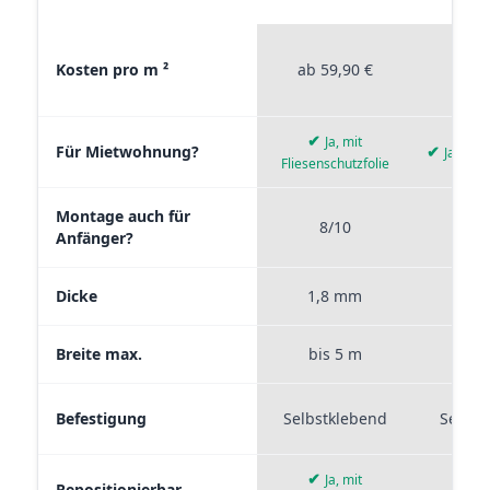
Materialvergleich zwischen Stickerprofis Premium, Stickerpro
Kosten pro m ²
ab 59,90 €
ab 4
✔
Ja, mit
Für Mietwohnung?
✔
Ja, wie
Fliesenschutzfolie
Montage auch für
8/10
9
Anfänger?
Dicke
1,8 mm
0,
Breite max.
bis 5 m
bis
Befestigung
Selbstklebend
Selbst
✔
Ja, mit
Repositionierbar