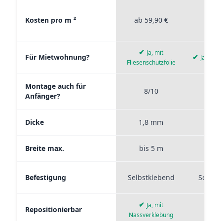
Materialvergleich zwischen Stickerprofis Premium, Stickerpro
Kosten pro m ²
ab 59,90 €
ab 4
✔
Ja, mit
Für Mietwohnung?
✔
Ja, wie
Fliesenschutzfolie
Montage auch für
8/10
9
Anfänger?
Dicke
1,8 mm
0,
Breite max.
bis 5 m
bis
Befestigung
Selbstklebend
Selbst
✔
Ja, mit
Repositionierbar
Nassverklebung