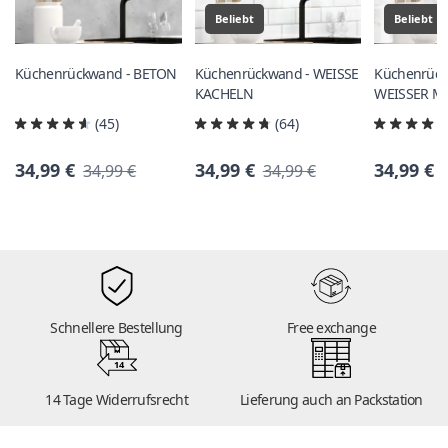
Beliebt
Beliebt
Küchenrückwand - BETON
Küchenrückwand - WEISSE
Küchenrück
KACHELN
WEISSER 
(45)
(64)
34,99 €
34,99 €
34,99 €
34,99 €
34,99 €
Schnellere Bestellung
Free exchange
14
14 Tage Widerrufsrecht
Lieferung auch an Packstation