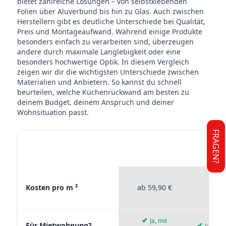
bietet zahlreiche Lösungen – von selbstklebenden
Folien über Aluverbund bis hin zu Glas. Auch zwischen
Herstellern gibt es deutliche Unterschiede bei Qualität,
Preis und Montageaufwand. Während einige Produkte
besonders einfach zu verarbeiten sind, überzeugen
andere durch maximale Langlebigkeit oder eine
besonders hochwertige Optik. In diesem Vergleich
zeigen wir dir die wichtigsten Unterschiede zwischen
Materialien und Anbietern. So kannst du schnell
beurteilen, welche Küchenrückwand am besten zu
deinem Budget, deinem Anspruch und deiner
Wohnsituation passt.
FRAGEN?
STICKERPROFIS
STICKE
MATERIAL VERGLEICH
PREMIUM
P
Materialvergleich zwischen Stickerprofis Premium, Stickerpro
Kosten pro m ²
ab 59,90 €
ab 4
✔
Ja, mit
Für Mietwohnung?
✔
Ja, wie