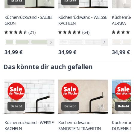
Beliebt
Beliebt
Küchenrückwand - SALBEI
Küchenrückwand - WEISSE
Küchenrück
GRÜN
KACHELN
ALPAKA
(21)
(64)
34,99 €
34,99 €
34,99 €
Das könnte dir auch gefallen
Beliebt
Beliebt
Beliebt
Küchenrückwand - WEISSE
Küchenrückwand -
Küchenrück
KACHELN
SANDSTEIN TRAVERTIN
DÜNENBLI