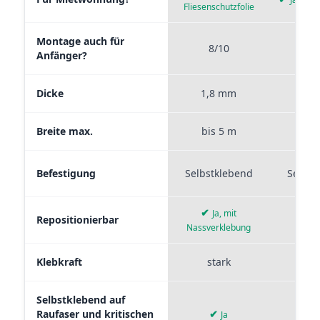
Fliesenschutzfolie
Montage auch für
8/10
9
Anfänger?
Dicke
1,8 mm
0,
Breite max.
bis 5 m
bis
Befestigung
Selbstklebend
Selbst
✔
Ja, mit
Repositionierbar
Nassverklebung
Klebkraft
stark
mi
Selbstklebend auf
Raufaser und kritischen
✔
✘
Ja