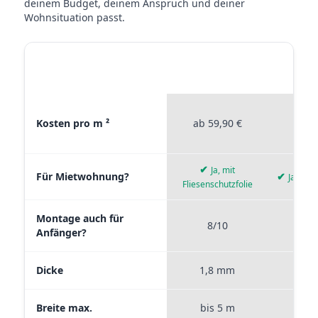
deinem Budget, deinem Anspruch und deiner
Wohnsituation passt.
STICKERPROFIS
STICKE
MATERIAL VERGLEICH
PREMIUM
P
Materialvergleich zwischen Stickerprofis Premium, Stickerpro
Kosten pro m ²
ab 59,90 €
ab 4
✔
Ja, mit
Für Mietwohnung?
✔
Ja, wie
Fliesenschutzfolie
Montage auch für
8/10
9
Anfänger?
Dicke
1,8 mm
0,
Breite max.
bis 5 m
bis