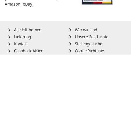
Amazon, eBay)
Alle Hilfthemen
Wer wir sind
Lieferung
Unsere Geschichte
Kontakt
Stellengesuche
Cashback-Aktion
Cookie Richtlinie
Vertrag widerrufen
Gratis Versand ab 49,00€
Impressum
AGB
Widerrufsbelehrung
Datenschutz
Alle Preise inkl. der gesetzl. MwSt. und zzgl.
Lieferung
DE
|
EN