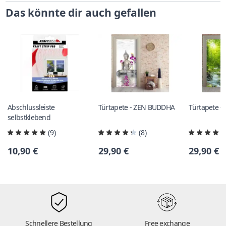
Das könnte dir auch gefallen
Abschlussleiste
Türtapete - ZEN BUDDHA
Türtapete 
selbstklebend
(9)
(8)
10,90 €
29,90 €
29,90 €
Schnellere Bestellung
Free exchange