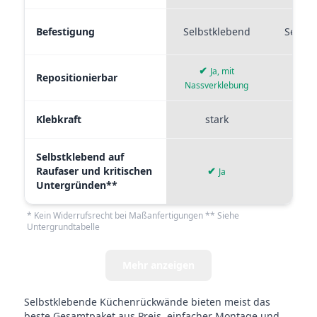
Befestigung
Selbstklebend
Selbst
✔
Ja, mit
Repositionierbar
Nassverklebung
Klebkraft
stark
mi
Selbstklebend auf
Raufaser und kritischen
✔
✘
Ja
Untergründen**
* Kein Widerrufsrecht bei Maßanfertigungen ** Siehe
Untergrundtabelle
Mehr anzeigen
Selbstklebende Küchenrückwände bieten meist das
beste Gesamtpaket aus Preis, einfacher Montage und