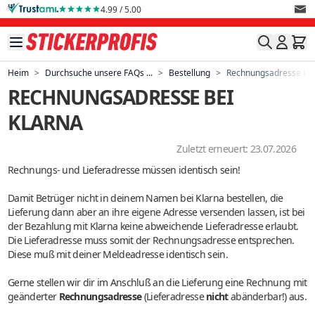
Direkt zum Inhalt
4.99 / 5.00
Heim
>
Durchsuche unsere FAQs ...
>
Bestellung
>
Rechnungsadresse bei
RECHNUNGSADRESSE BEI
KLARNA
Zuletzt erneuert: 23.07.2026
Rechnungs- und Lieferadresse müssen identisch sein!
Damit Betrüger nicht in deinem Namen bei Klarna bestellen, die
Lieferung dann aber an ihre eigene Adresse versenden lassen, ist bei
der Bezahlung mit Klarna keine abweichende Lieferadresse erlaubt.
Die Lieferadresse muss somit der Rechnungsadresse entsprechen.
Diese muß mit deiner Meldeadresse identisch sein.
Gerne stellen wir dir im Anschluß an die Lieferung eine Rechnung mit
geänderter
Rechnungsadresse
(Lieferadresse
nicht
abänderbar!) aus.