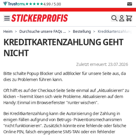
Direkt zum Inhalt
4.99 / 5.00
Heim
>
Durchsuche unsere FAQs ...
>
Bestellung
>
Kreditkartenzahlung ge
KREDITKARTENZAHLUNG GEHT
NICHT
Zuletzt erneuert: 23.07.2026
Bitte schalte Popup Blocker und adBlocker für unsere Seite aus, da
dies zu Problemen führen kann.
Oft hilft es auf der Checkout-Seite Seite einmal auf „Aktualisieren“ zu
klicken – hiermit lösen sich viele Probleme. Aktualisieren auf dem
Handy: Einmal im Browserfenster "runter wischen".
Bei Kreditkartenzahlung kann die Autorisierung der Zahlung in
einigen Fällen aufgrund von Betrugs- Präventionsmechanismen
"nicht funktionieren". Zusätzlich könnte eine fehlende oder falsche
Online PIN, falsch eingegebene SMS-TAN oder ein fehlender