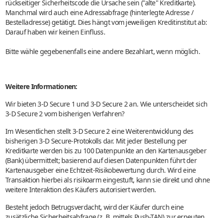
rückseitiger Sicherheitscode die Ursache sein ("alte" Kreditkarte).
Manchmal wird auch eine Adressabfrage (hinterlegte Adresse /
Bestelladresse) getätigt. Dies hängt vom jeweiligen Kreditinstitut ab:
Darauf haben wir keinen Einfluss.
Bitte wähle gegebenenfalls eine andere Bezahlart, wenn möglich.
Weitere Informationen:
Wir bieten 3-D Secure 1 und 3-D Secure 2 an. Wie unterscheidet sich
3-D Secure 2 vom bisherigen Verfahren?
Im Wesentlichen stellt 3-D Secure 2 eine Weiterentwicklung des
bisherigen 3-D Secure-Protokolls dar. Mit jeder Bestellung per
Kreditkarte werden bis zu 100 Datenpunkte an den Kartenausgeber
(Bank) übermittelt; basierend auf diesen Datenpunkten führt der
Kartenausgeber eine Echtzeit-Risikobewertung durch. Wird eine
Transaktion hierbei als risikoarm eingestuft, kann sie direkt und ohne
weitere Interaktion des Käufers autorisiert werden.
Besteht jedoch Betrugsverdacht, wird der Käufer durch eine
zusätzliche Sicherheitsabfrage (z. B. mittels Push-TAN) zur erneuten