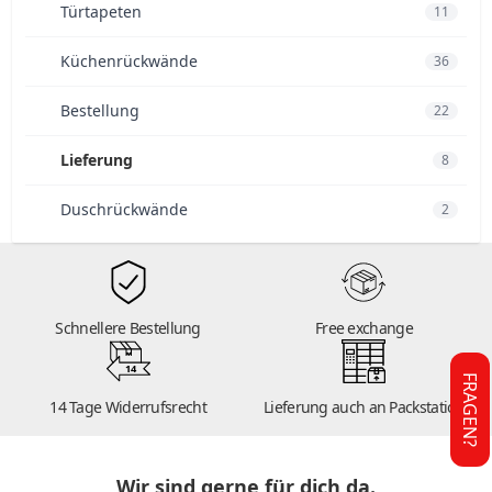
Türtapeten
11
Küchenrückwände
36
Bestellung
22
Lieferung
8
Duschrückwände
2
Schnellere Bestellung
Free exchange
14
FRAGEN?
14 Tage Widerrufsrecht
Lieferung auch an Packstation
Wir sind gerne für dich da.