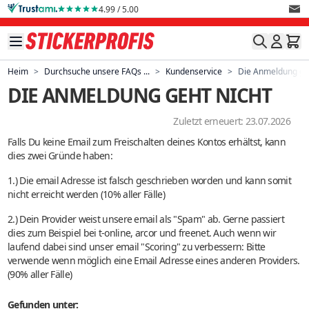
Direkt zum Inhalt
4.99 / 5.00
Heim
>
Durchsuche unsere FAQs ...
>
Kundenservice
>
Die Anmeldung geh
DIE ANMELDUNG GEHT NICHT
Zuletzt erneuert: 23.07.2026
Falls Du keine Email zum Freischalten deines Kontos erhältst, kann
dies zwei Gründe haben:
1.) Die email Adresse ist falsch geschrieben worden und kann somit
nicht erreicht werden (10% aller Fälle)
2.) Dein Provider weist unsere email als "Spam" ab. Gerne passiert
dies zum Beispiel bei t-online, arcor und freenet. Auch wenn wir
laufend dabei sind unser email "Scoring" zu verbessern: Bitte
verwende wenn möglich eine Email Adresse eines anderen Providers.
(90% aller Fälle)
Gefunden unter: