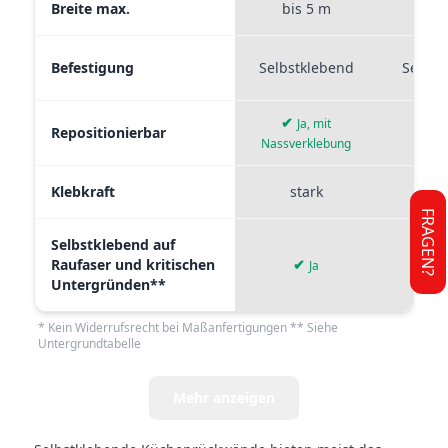
Breite max.
bis 5 m
bis
Befestigung
Selbstklebend
Selbst
✔
Ja, mit
Repositionierbar
Nassverklebung
Klebkraft
stark
mi
FRAGEN?
Selbstklebend auf
Raufaser und kritischen
✔
✘
Ja
Untergründen**
* Kein Widerrufsrecht bei Maßanfertigungen ** Siehe
Untergrundtabelle
Mehr anzeigen