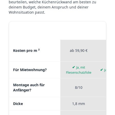
beurteilen, welche Küchenrückwand am besten zu
deinem Budget, deinem Anspruch und deiner
Wohnsituation passt.
STICKERPROFIS
STICKE
MATERIAL VERGLEICH
PREMIUM
P
Materialvergleich zwischen Stickerprofis Premium, Stickerpro
Kosten pro m ²
ab 59,90 €
ab 4
✔
Ja, mit
Für Mietwohnung?
✔
Ja, wie
Fliesenschutzfolie
Montage auch für
8/10
9
Anfänger?
Dicke
1,8 mm
0,