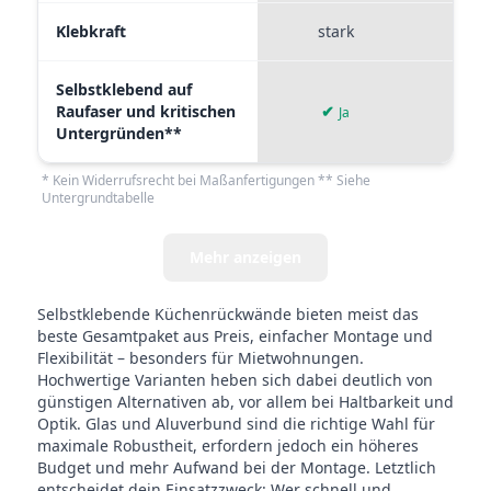
Klebkraft
stark
mi
Selbstklebend auf
Raufaser und kritischen
✔
✘
Ja
Untergründen**
* Kein Widerrufsrecht bei Maßanfertigungen ** Siehe
Untergrundtabelle
Mehr anzeigen
Selbstklebende Küchenrückwände bieten meist das
beste Gesamtpaket aus Preis, einfacher Montage und
Flexibilität – besonders für Mietwohnungen.
Hochwertige Varianten heben sich dabei deutlich von
günstigen Alternativen ab, vor allem bei Haltbarkeit und
Optik. Glas und Aluverbund sind die richtige Wahl für
maximale Robustheit, erfordern jedoch ein höheres
Budget und mehr Aufwand bei der Montage. Letztlich
entscheidet dein Einsatzzweck: Wer schnell und