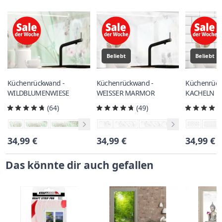
Beliebt
Beliebt
Küchenrückwand -
Küchenrückwand -
Küchenrück
WILDBLUMENWIESE
WEISSER MARMOR
KACHELN
(64)
(49)
34,99 €
34,99 €
34,99 €
Das könnte dir auch gefallen