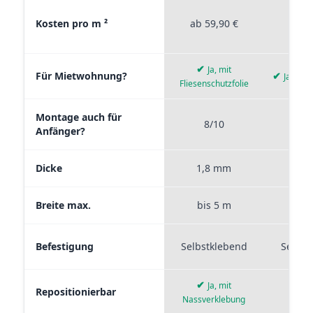
Materialvergleich zwischen Stickerprofis Premium, Stickerpro
Kosten pro m ²
ab 59,90 €
ab 4
✔
Ja, mit
Für Mietwohnung?
✔
Ja, wie
Fliesenschutzfolie
Montage auch für
8/10
9
Anfänger?
Dicke
1,8 mm
0,
Breite max.
bis 5 m
bis
Befestigung
Selbstklebend
Selbst
✔
Ja, mit
Repositionierbar
Nassverklebung