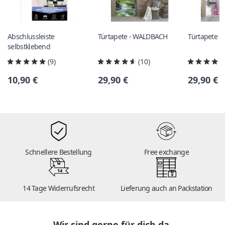
Abschlussleiste
Türtapete - WALDBACH
Türtapete 
selbstklebend
(9)
(10)
10,90 €
29,90 €
29,90 €
Schnellere Bestellung
Free exchange
14
14 Tage Widerrufsrecht
Lieferung auch an Packstation
Wir sind gerne für dich da.