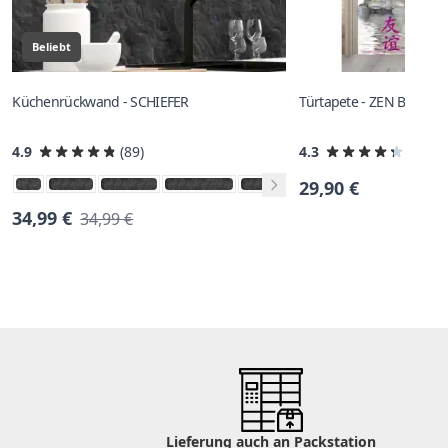
Beliebt
Küchenrückwand - SCHIEFER
Türtapete - ZEN BUDDH
4.9
(89)
4.3
(8)
29,90 €
34,99 €
34,99 €
Lieferung auch an Packstation