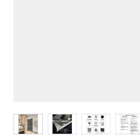
View larger image
View larger image
View larger image
View