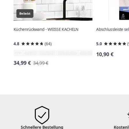
Beliebt
Küchenrückwand - WEISSE KACHELN
Abschlussleiste se
4.8
(64)
5.0
(
10,90 €
34,99 €
34,99 €
Schnellere Bestellung
Kosten