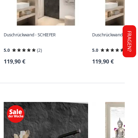
FRAGEN?
Duschrückwand - SCHIEFER
Duschrückwand - WHIT
5.0
(2)
5.0
(2)
119,90 €
119,90 €