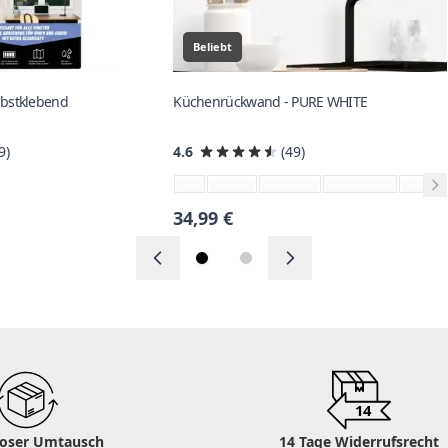
Beliebt
lbstklebend
Küchenrückwand - PURE WHITE
9)
4.6
(49)
34,99 €
14
loser Umtausch
14 Tage Widerrufsrecht