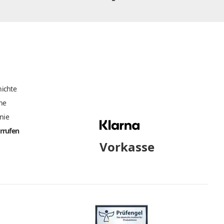
ichte
he
inie
rrufen
Vorkasse