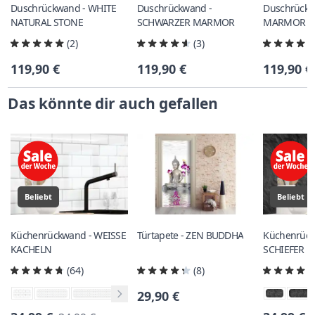
Duschrückwand - WHITE
Duschrückwand -
Duschrückw
NATURAL STONE
SCHWARZER MARMOR
MARMOR
(2)
(3)
119,90 €
119,90 €
119,90 €
Das könnte dir auch gefallen
Beliebt
Beliebt
Küchenrückwand - WEISSE
Türtapete - ZEN BUDDHA
Küchenrück
KACHELN
SCHIEFER
(64)
(8)
29,90 €