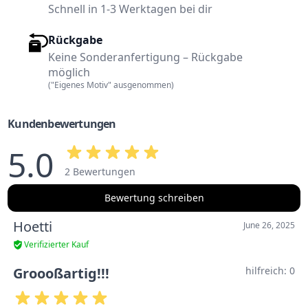
Schnell in 1-3 Werktagen bei dir
Rückgabe
Keine Sonderanfertigung – Rückgabe
möglich
("Eigenes Motiv" ausgenommen)
Kundenbewertungen
5.0
2 Bewertungen
Bewertung schreiben
Hoetti
June 26, 2025
Verifizierter Kauf
Groooßartig!!!
hilfreich:
0