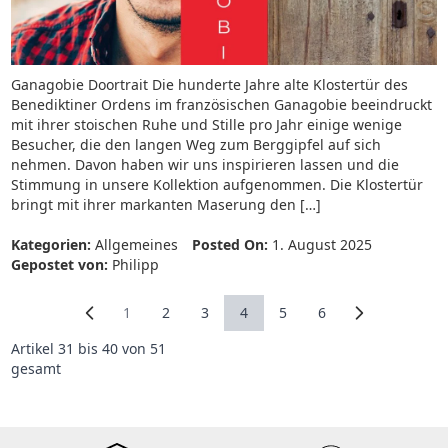
Ganagobie Doortrait Die hunderte Jahre alte Klostertür des
Benediktiner Ordens im französischen Ganagobie beeindruckt
mit ihrer stoischen Ruhe und Stille pro Jahr einige wenige
Besucher, die den langen Weg zum Berggipfel auf sich
nehmen. Davon haben wir uns inspirieren lassen und die
Stimmung in unsere Kollektion aufgenommen. Die Klostertür
bringt mit ihrer markanten Maserung den […]
Kategorien:
Allgemeines
Posted On:
1. August 2025
Gepostet von:
Philipp
1
2
3
4
5
6
Seite
Seite
Seite
Sie lesen gerade Seite
Seite
Seite
Artikel 31 bis 40 von 51
gesamt