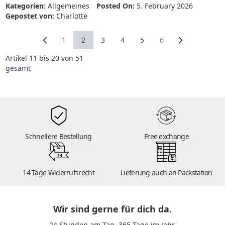
Kategorien:
Allgemeines
Posted On:
5. February 2026
Gepostet von:
Charlotte
1
2
3
4
5
6
Seite
Sie lesen gerade Seite
Seite
Seite
Seite
Seite
Artikel 11 bis 20 von 51
gesamt
Schnellere Bestellung
Free exchange
14
14 Tage Widerrufsrecht
Lieferung auch an Packstation
Wir sind gerne für dich da.
24 Stunden am Tag. 365 Tage im Jahr.