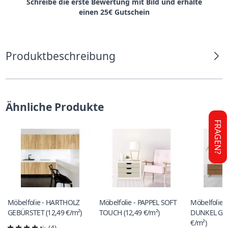
Schreibe die erste Bewertung mit Bild und erhalte
einen 25€ Gutschein
Produktbeschreibung
Ähnliche Produkte
FRAGEN?
Möbelfolie - HARTHOLZ
Möbelfolie - PAPPEL SOFT
Möbelfolie 
GEBÜRSTET (12,49 €/m²)
TOUCH (12,49 €/m²)
DUNKEL GEB
€/m²)
(4)