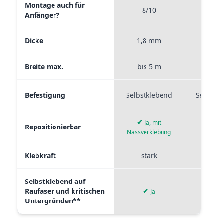
Montage auch für
8/10
9
Anfänger?
Dicke
1,8 mm
0,
Breite max.
bis 5 m
bis
Befestigung
Selbstklebend
Selbst
✔
Ja, mit
Repositionierbar
Nassverklebung
Klebkraft
stark
mi
Selbstklebend auf
Raufaser und kritischen
✔
✘
Ja
Untergründen**