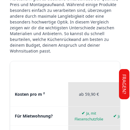
Preis und Montageaufwand. Während einige Produkte
besonders einfach zu verarbeiten sind, überzeugen
andere durch maximale Langlebigkeit oder eine
besonders hochwertige Optik. In diesem Vergleich
zeigen wir dir die wichtigsten Unterschiede zwischen
Materialien und Anbietern. So kannst du schnell
beurteilen, welche Küchenrückwand am besten zu
deinem Budget, deinem Anspruch und deiner
Wohnsituation passt.
STICKERPROFIS
STICKE
MATERIAL VERGLEICH
PREMIUM
P
FRAGEN?
Materialvergleich zwischen Stickerprofis Premium, Stickerpro
Kosten pro m ²
ab 59,90 €
ab 4
✔
Ja, mit
Für Mietwohnung?
✔
Ja, wie
Fliesenschutzfolie