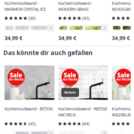
Küchenrückwand -
Küchenrückwand -
Küchenrück
MARMOR CRYSTAL ICE
MODERN GRASS
MOOSGRU
(30)
(45)
34,99 €
34,99 €
34,99 €
Das könnte dir auch gefallen
Beliebt
Küchenrückwand - BETON
Küchenrückwand - WEISSE
Küchenrück
KACHELN
WILDBLUM
(45)
(64)