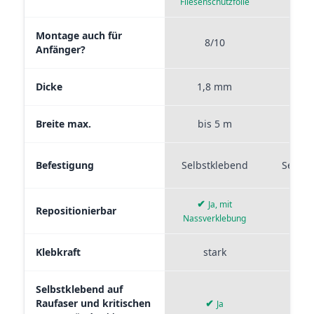
Fliesenschutzfolie
Montage auch für
8/10
9
Anfänger?
Dicke
1,8 mm
0,
Breite max.
bis 5 m
bis
Befestigung
Selbstklebend
Selbst
✔
Ja, mit
Repositionierbar
Nassverklebung
Klebkraft
stark
mi
Selbstklebend auf
Raufaser und kritischen
✔
✘
Ja