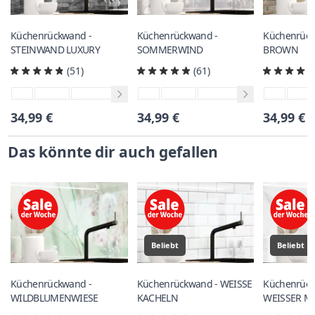
Küchenrückwand -
Küchenrückwand -
Küchenrück
STEINWAND LUXURY
SOMMERWIND
BROWN
(51)
(61)
34,99 €
34,99 €
34,99 €
Das könnte dir auch gefallen
Beliebt
Beliebt
Küchenrückwand -
Küchenrückwand - WEISSE
Küchenrück
WILDBLUMENWIESE
KACHELN
WEISSER 