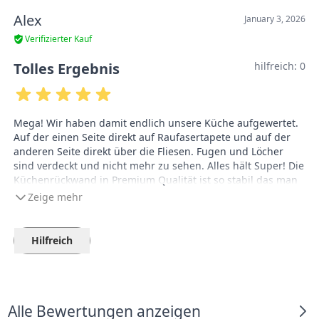
Alex
January 3, 2026
Verifizierter Kauf
Tolles Ergebnis
hilfreich:
0
Mega! Wir haben damit endlich unsere Küche aufgewertet.
Auf der einen Seite direkt auf Raufasertapete und auf der
anderen Seite direkt über die Fliesen. Fugen und Löcher
sind verdeckt und nicht mehr zu sehen. Alles hält Super! Die
Küchenrückwand in Premium Qualität ist so stabil das man
sie nicht in um die Ecke kleben kann. Also zuschneiden und
Zeige mehr
dann eine kleine Silkonnaht ziehen. Wir haben Schere und
Cuter genutzt was vollkommen ausreichend war. Um die
Steckdosen Ausschnitte zu machen haben wir auf der
Hilfreich
Vorderseite mit Whitbordstift markiert und dann einfach
weggewischt um kein Fehler bei der Markierung auf der
Rückseite zu machen. Also klare Empfehlung.
Alle Bewertungen anzeigen