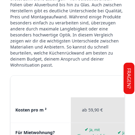
Folien über Aluverbund bis hin zu Glas. Auch zwischen
Herstellern gibt es deutliche Unterschiede bei Qualität,
Preis und Montageaufwand. Während einige Produkte
besonders einfach zu verarbeiten sind, überzeugen
andere durch maximale Langlebigkeit oder eine
besonders hochwertige Optik. In diesem Vergleich
zeigen wir dir die wichtigsten Unterschiede zwischen
Materialien und Anbietern. So kannst du schnell
beurteilen, welche Küchenrückwand am besten zu
deinem Budget, deinem Anspruch und deiner
Wohnsituation passt.
FRAGEN?
STICKERPROFIS
STICKE
MATERIAL VERGLEICH
PREMIUM
P
Materialvergleich zwischen Stickerprofis Premium, Stickerpro
Kosten pro m ²
ab 59,90 €
ab 4
✔
Ja, mit
Für Mietwohnung?
✔
Ja, wie