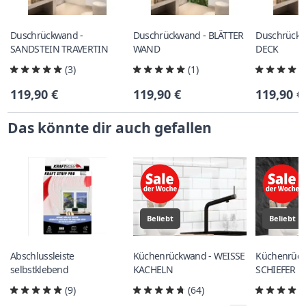
Duschrückwand -
Duschrückwand - BLÄTTER
Duschrückw
SANDSTEIN TRAVERTIN
WAND
DECK
(3)
(1)
119,90 €
119,90 €
119,90 €
Das könnte dir auch gefallen
Beliebt
Beliebt
Abschlussleiste
Küchenrückwand - WEISSE
Küchenrück
selbstklebend
KACHELN
SCHIEFER
(9)
(64)