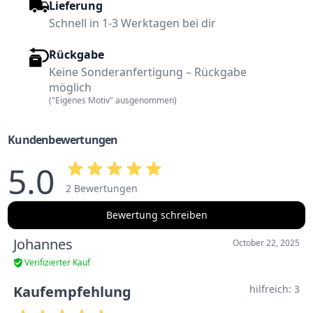
Lieferung
Schnell in 1-3 Werktagen bei dir
Rückgabe
Keine Sonderanfertigung – Rückgabe
möglich
("Eigenes Motiv" ausgenommen)
Kundenbewertungen
5.0
2 Bewertungen
Bewertung schreiben
Johannes
October 22, 2025
Verifizierter Kauf
Kaufempfehlung
hilfreich:
3