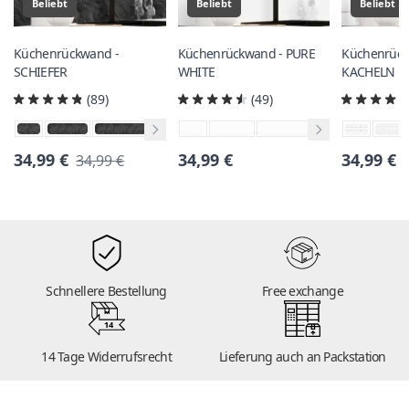
Beliebt
Beliebt
Beliebt
Küchenrückwand -
Küchenrückwand - PURE
Küchenrück
SCHIEFER
WHITE
KACHELN
(89)
(49)
34,99 €
34,99 €
34,99 €
34,99 €
Schnellere Bestellung
Free exchange
14
14 Tage Widerrufsrecht
Lieferung auch an Packstation