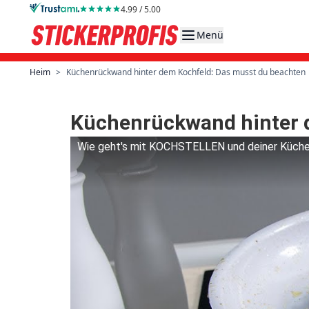
Direkt zum Inhalt
4.99 / 5.00
Menü
Heim
>
Küchenrückwand hinter dem Kochfeld: Das musst du beachten
Küchenrückwand hinter 
Wie geht's mit KOCHSTELLEN und deiner Küchen