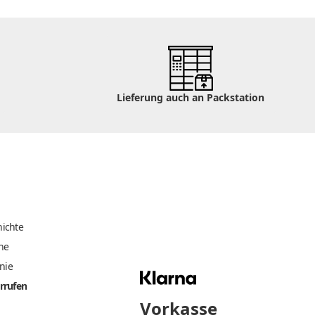
Lieferung auch an Packstation
ichte
he
inie
rrufen
Vorkasse