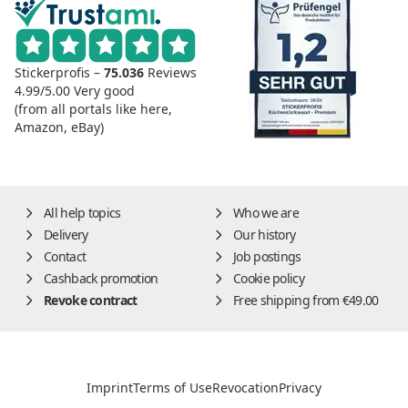
Stickerprofis –
75.036
Reviews
4.99/5.00
Very good
(from all portals like here,
Amazon, eBay)
All help topics
Who we are
Delivery
Our history
Contact
Job postings
Cashback promotion
Cookie policy
Revoke contract
Free shipping from €49.00
Imprint
Terms of Use
Revocation
Privacy