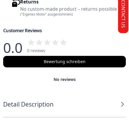
Returns
CONTACT US
No custom-made product – returns possible
("Eigenes Motiv" ausgenommen)
Customer Reviews
0.0
0 reviews
Bewertung schreiben
No reviews
Detail Description