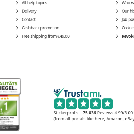
All help topics
Who w
Delivery
Our hi
Contact
Job po
Cashback promotion
Cookie
Free shipping from €49.00
Revoke
Stickerprofis –
75.036
Reviews
4.99/5.00
(from all portals like here, Amazon, eBay