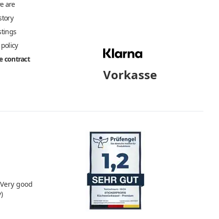
e are
story
stings
 policy
 contract
Vorkasse
Very good
)