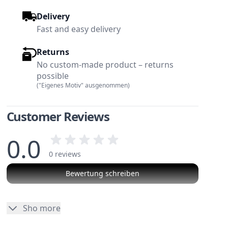
Delivery
Fast and easy delivery
Returns
No custom-made product – returns
possible
("Eigenes Motiv" ausgenommen)
Customer Reviews
0.0
0 reviews
Bewertung schreiben
No reviews
Sho more