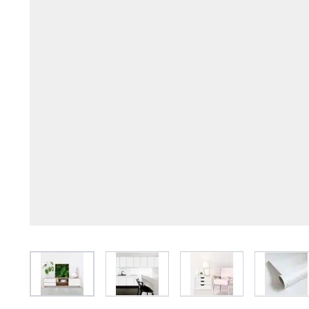
View larger image
View larger image
View larger image
View