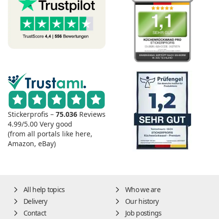
Stickerprofis –
75.036
Reviews
4.99/5.00
Very good
(from all portals like here,
Amazon, eBay)
All help topics
Who we are
Delivery
Our history
Contact
Job postings