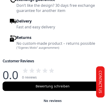
Don’t like the design? 30 days free exchange
guarantee for another item
Delivery
Fast and easy delivery
Returns
No custom-made product – returns possible
("Eigenes Motiv" ausgenommen)
Customer Reviews
0.0
CONTACT US
0 reviews
Bewertung schreiben
No reviews