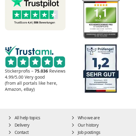
Stickerprofis –
75.036
Reviews
4.99/5.00
Very good
(from all portals like here,
Amazon, eBay)
All help topics
Who we are
Delivery
Our history
Contact
Job postings