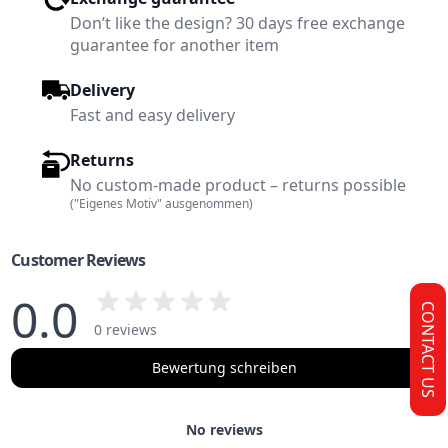
Don’t like the design? 30 days free exchange
guarantee for another item
Delivery
Fast and easy delivery
Returns
No custom-made product – returns possible
("Eigenes Motiv" ausgenommen)
Customer Reviews
0.0
CONTACT US
0 reviews
Bewertung schreiben
No reviews