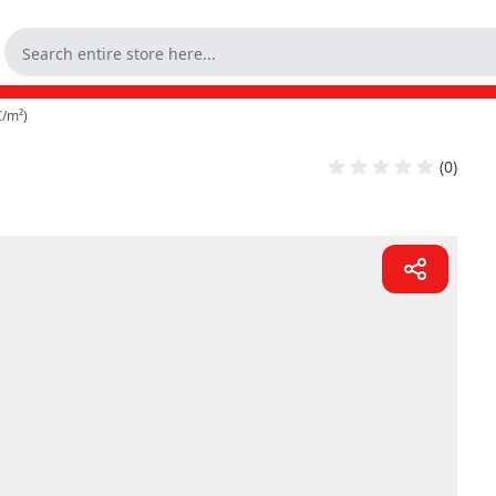
€/m²)
(0)