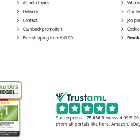
All help topics
Who w
Delivery
Our hi
Contact
Job po
Cashback promotion
Cookie
Free shipping from €49.00
Revoke
Stickerprofis –
75.036
Reviews
4.99/5.00
(from all portals like here, Amazon, eBay