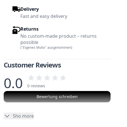
Delivery
Fast and easy delivery
Returns
No custom-made product – returns
possible
("Eigenes Motiv" ausgenommen)
Customer Reviews
0.0
0 reviews
Bewertung schreiben
No reviews
Sho more