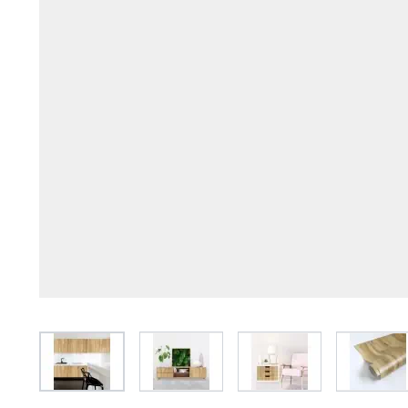
View larger image
View larger image
View larger image
View