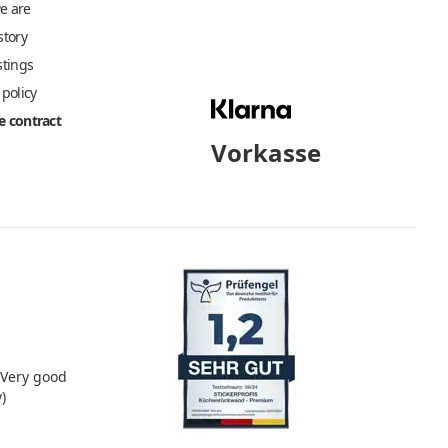
e are
story
stings
 policy
 contract
Vorkasse
Very good
)