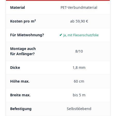
Materialdatenblatt Stickerprofis Premium – alle technischen Ei
Material
PET-Verbundmaterial
Kosten pro m²
ab 59,90 €
Für Mietwohnung?
✔
Ja, mit Fliesenschutzfolie
Montage auch
8/10
für Anfänger?
Dicke
1,8 mm
Höhe max.
60 cm
Breite max.
bis 5 m
Befestigung
Selbstklebend