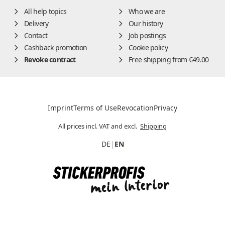
All help topics
Who we are
Delivery
Our history
Contact
Job postings
Cashback promotion
Cookie policy
Revoke contract
Free shipping from €49.00
Imprint
Terms of Use
Revocation
Privacy
All prices incl. VAT and excl.
Shipping
DE
|
EN