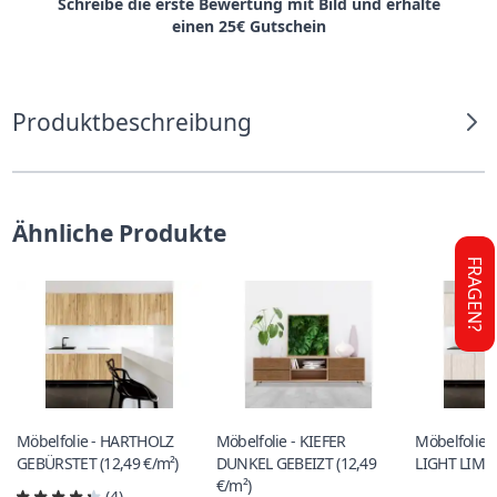
Schreibe die erste Bewertung mit Bild und erhalte
einen 25€ Gutschein
Produktbeschreibung
Ähnliche Produkte
FRAGEN?
Möbelfolie - HARTHOLZ
Möbelfolie - KIEFER
Möbelfolie 
GEBÜRSTET (12,49 €/m²)
DUNKEL GEBEIZT (12,49
LIGHT LIME 
€/m²)
(4)