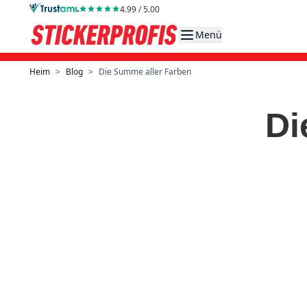
Direkt zum Inhalt
4.99 / 5.00
Menü
Heim
>
Blog
>
Die Summe aller Farben
Di