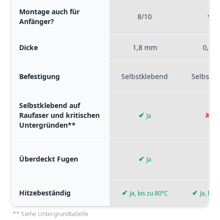
Montage auch für
8/10
9/1
Anfänger?
Dicke
1,8 mm
0,5 
Befestigung
Selbstklebend
Selbstk
Selbstklebend auf
Raufaser und kritischen
✔
✘
Ja
Ne
Untergründen**
Überdeckt Fugen
✔
✔
Ja
J
Hitzebeständig
✔
✔
Ja, bis zu 80°C
Ja, bis
** Siehe Untergrundtabelle