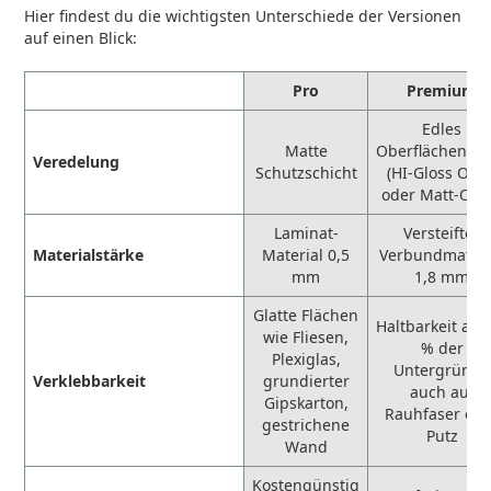
Hier findest du die wichtigsten Unterschiede der Versionen
auf einen Blick:
Pro
Premium
Edles
Matte
Oberflächenfin
Veredelung
Schutzschicht
(HI-Gloss Opti
oder Matt-Opti
Laminat-
Versteiftes
Materialstärke
Material 0,5
Verbundmateri
mm
1,8 mm
Glatte Flächen
Haltbarkeit auf
wie Fliesen,
% der
Plexiglas,
Untergründe
Verklebbarkeit
grundierter
auch auf
Gipskarton,
Rauhfaser ode
gestrichene
Putz
Wand
Kostengünstig