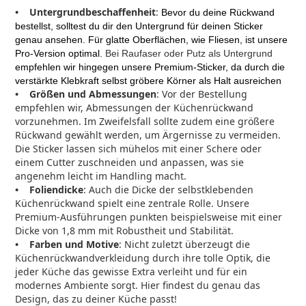
•
Untergrundbeschaffenheit
:
Bevor du deine Rückwand
bestellst, solltest du dir den Untergrund für deinen Sticker
genau ansehen. Für glatte Oberflächen, wie Fliesen, ist unsere
Pro-Version optimal.
Bei Raufaser oder Putz als Untergrund
empfehlen wir hingegen unsere Premium-Sticker, da durch die
verstärkte Klebkraft selbst gröbere Körner als Halt ausreichen
• Größen und Abmessungen
: Vor der Bestellung
empfehlen wir, Abmessungen der Küchenrückwand
vorzunehmen. Im Zweifelsfall sollte zudem eine größere
Rückwand gewählt werden, um Ärgernisse zu vermeiden.
Die Sticker lassen sich mühelos mit einer Schere oder
einem Cutter zuschneiden und anpassen, was sie
angenehm leicht im Handling macht.
• Foliendicke
: Auch die Dicke der selbstklebenden
Küchenrückwand spielt eine zentrale Rolle. Unsere
Premium-Ausführungen punkten beispielsweise mit einer
Dicke von 1,8 mm mit Robustheit und Stabilität.
• Farben und Motive
: Nicht zuletzt überzeugt die
Küchenrückwandverkleidung durch ihre tolle Optik, die
jeder Küche das gewisse Extra verleiht und für ein
modernes Ambiente sorgt. Hier findest du genau das
Design, das zu deiner Küche passt!