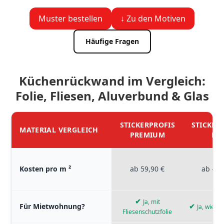
Muster bestellen
↓ Zu den Motiven
Häufige Fragen
Küchenrückwand im Vergleich:
Folie, Fliesen, Aluverbund & Glas
STICKERPROFIS
STICKER
MATERIAL VERGLEICH
PREMIUM
PR
Materialvergleich zwischen Stickerprofis Premium, Stickerpro
Kosten pro m ²
ab 59,90 €
ab 49,
✔
Ja, mit
Für Mietwohnung?
✔
Ja, wiede
Fliesenschutzfolie