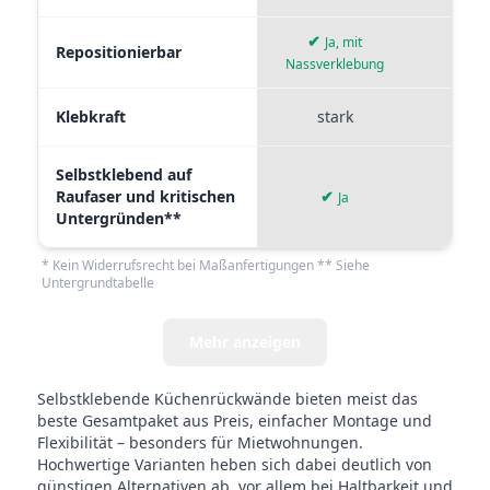
✔
Ja, mit
Repositionierbar
Nassverklebung
Klebkraft
stark
mi
Selbstklebend auf
Raufaser und kritischen
✔
✘
Ja
Untergründen**
* Kein Widerrufsrecht bei Maßanfertigungen ** Siehe
Untergrundtabelle
Mehr anzeigen
Selbstklebende Küchenrückwände bieten meist das
beste Gesamtpaket aus Preis, einfacher Montage und
Flexibilität – besonders für Mietwohnungen.
Hochwertige Varianten heben sich dabei deutlich von
günstigen Alternativen ab, vor allem bei Haltbarkeit und