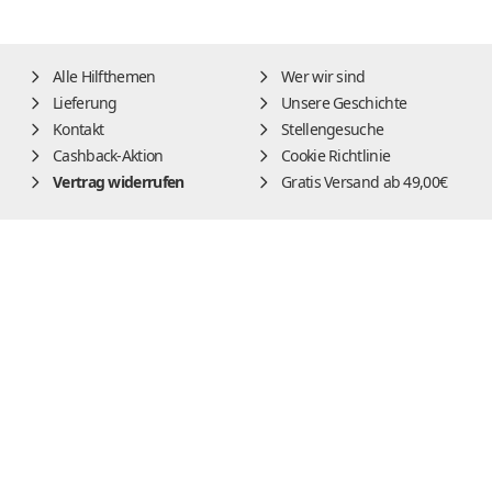
Alle Hilfthemen
Wer wir sind
Lieferung
Unsere Geschichte
Kontakt
Stellengesuche
Cashback-Aktion
Cookie Richtlinie
Vertrag widerrufen
Gratis Versand ab 49,00€
Impressum
AGB
Widerrufsbelehrung
Datenschutz
Alle Preise inkl. der gesetzl. MwSt. und zzgl.
Lieferung
DE
|
EN