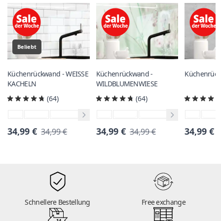
Beliebt
Küchenrückwand - WEISSE
Küchenrückwand -
Küchenrück
KACHELN
WILDBLUMENWIESE
(64)
(64)
34,99 €
34,99 €
34,99 €
34,99 €
34,99 €
Schnellere Bestellung
Free exchange
14