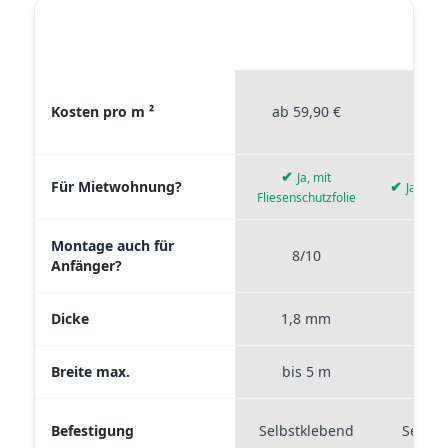
STICKERPROFIS
STICKE
MATERIAL VERGLEICH
PREMIUM
P
Materialvergleich zwischen Stickerprofis Premium, Stickerpro
Kosten pro m ²
ab 59,90 €
ab 4
✔
Ja, mit
Für Mietwohnung?
✔
Ja, wie
Fliesenschutzfolie
Montage auch für
8/10
9
Anfänger?
Dicke
1,8 mm
0,
Breite max.
bis 5 m
bis
Befestigung
Selbstklebend
Selbst