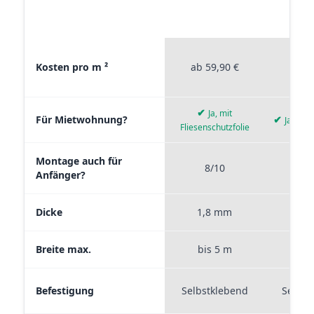
STICKERPROFIS
STICKE
MATERIAL VERGLEICH
PREMIUM
P
Materialvergleich zwischen Stickerprofis Premium, Stickerpro
Kosten pro m ²
ab 59,90 €
ab 4
✔
Ja, mit
Für Mietwohnung?
✔
Ja, wie
Fliesenschutzfolie
Montage auch für
8/10
9
Anfänger?
Dicke
1,8 mm
0,
Breite max.
bis 5 m
bis
Befestigung
Selbstklebend
Selbst