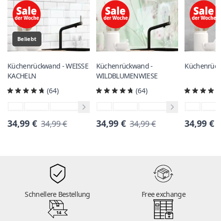
Beliebt
Küchenrückwand - WEISSE
Küchenrückwand -
Küchenrück
KACHELN
WILDBLUMENWIESE
(64)
(64)
34,99 €
34,99 €
34,99 €
34,99 €
34,99 €
Schnellere Bestellung
Free exchange
14