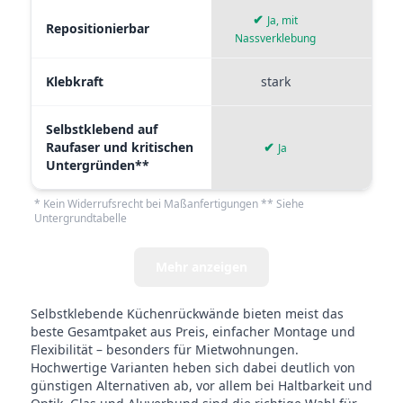
✔
Ja, mit
Repositionierbar
Nassverklebung
Klebkraft
stark
mi
Selbstklebend auf
Raufaser und kritischen
✔
✘
Ja
Untergründen**
* Kein Widerrufsrecht bei Maßanfertigungen ** Siehe
Untergrundtabelle
Mehr anzeigen
Selbstklebende Küchenrückwände bieten meist das
beste Gesamtpaket aus Preis, einfacher Montage und
Flexibilität – besonders für Mietwohnungen.
Hochwertige Varianten heben sich dabei deutlich von
günstigen Alternativen ab, vor allem bei Haltbarkeit und