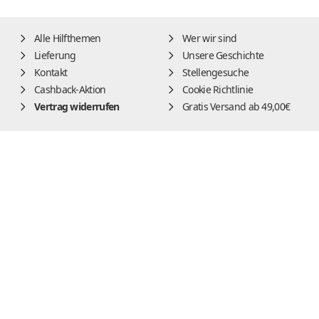
Alle Hilfthemen
Wer wir sind
Lieferung
Unsere Geschichte
Kontakt
Stellengesuche
Cashback-Aktion
Cookie Richtlinie
Vertrag widerrufen
Gratis Versand ab 49,00€
Impressum
AGB
Widerrufsbelehrung
Datenschutz
Alle Preise inkl. der gesetzl. MwSt. und zzgl.
Lieferung
DE
|
EN