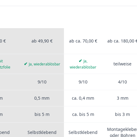
ROFIS
STICKERPROFIS
ANDERE
ALUVERBUN
UM
PRO
ANBIETER
rprofis Pro, anderen Anbietern, Aluverbund, Fliesen, PVC-Folie und
0 €
ab 49,90 €
ab ca. 70,00 €
ab ca. 180,00 
✔
it
Ja,
✔
teilweise
Ja, wiederablösbar
tzfolie
wiederablösbar
9/10
9/10
4/10
mm
0,5 mm
ca. 0,4 mm
3 mm
 m
bis 5 m
ca. bis 5 m
bis 3 m
Montageklebe
ebend
Selbstklebend
Selbstklebend
oder Bohren