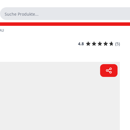
LAU
4.8
(5)