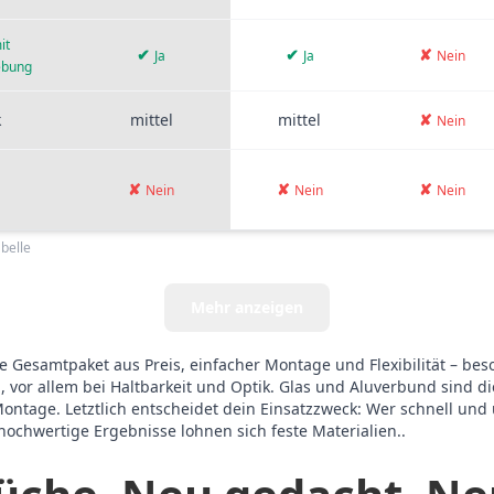
it
✔
✔
✘
Ja
Ja
Nein
ebung
k
mittel
mittel
✘
Nein
✘
✘
✘
Nein
Nein
Nein
belle
Mehr anzeigen
 Gesamtpaket aus Preis, einfacher Montage und Flexibilität – be
, vor allem bei Haltbarkeit und Optik. Glas und Aluverbund sind di
tage. Letztlich entscheidet dein Einsatzzweck: Wer schnell und 
ochwertige Ergebnisse lohnen sich feste Materialien..