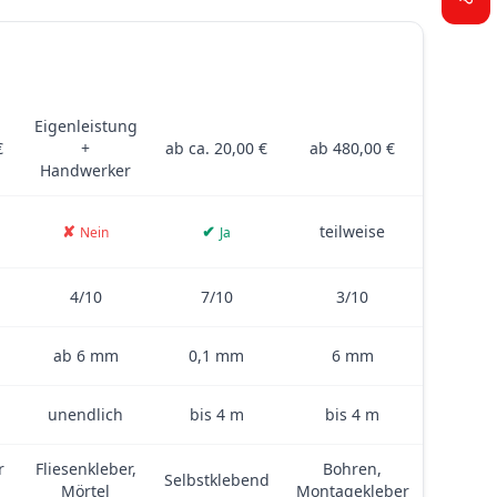
D
FLIESEN
PVC-FOLIE
GLAS
 Glas – inklusive Kosten, Montage, Dicke, Klebkraft und weiteren 
Eigenleistung
€
+
ab ca. 20,00 €
ab 480,00 €
Handwerker
✘
✔
teilweise
Nein
Ja
4/10
7/10
3/10
ab 6 mm
0,1 mm
6 mm
unendlich
bis 4 m
bis 4 m
r
Fliesenkleber,
Bohren,
Selbstklebend
Mörtel
Montagekleber