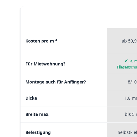
STICKERP
MATERIAL VERGLEICH
PREMI
Materialvergleich zwischen Stickerprofis Premium, Sticke
Kosten pro m ²
ab 59,9
✔
Ja, m
Für Mietwohnung?
Fliesenschu
Montage auch für Anfänger?
8/10
Dicke
1,8 
Breite max.
bis 5
Befestigung
Selbstkl