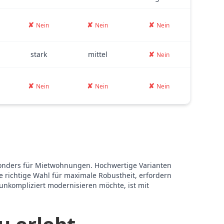
✘
✘
✘
Nein
Nein
Nein
stark
mittel
✘
Nein
✘
✘
✘
Nein
Nein
Nein
sonders für Mietwohnungen. Hochwertige Varianten
e richtige Wahl für maximale Robustheit, erfordern
unkompliziert modernisieren möchte, ist mit