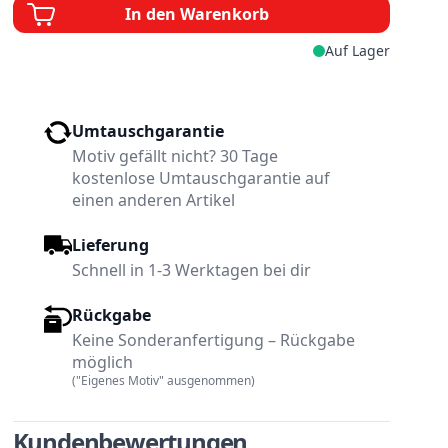
In den Warenkorb
Auf Lager
Umtauschgarantie
Motiv gefällt nicht? 30 Tage
kostenlose Umtauschgarantie auf
einen anderen Artikel
Lieferung
Schnell in 1-3 Werktagen bei dir
Rückgabe
Keine Sonderanfertigung – Rückgabe
möglich
w larger image
View larger image
View larger image
("Eigenes Motiv" ausgenommen)
Kundenbewertungen