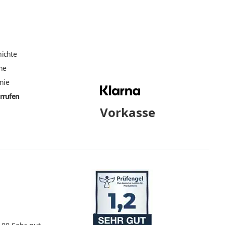
ichte
he
inie
rrufen
Vorkasse