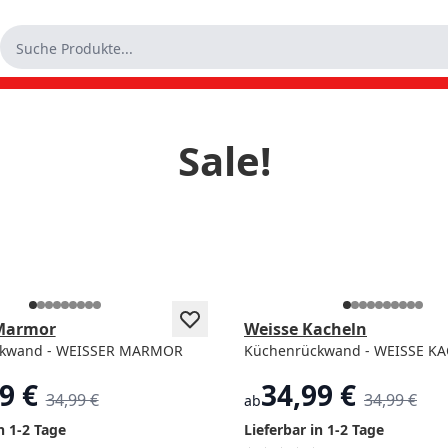
Sale!
Beliebt
Marmor
Weisse Kacheln
ckwand - WEISSER MARMOR
Küchenrückwand - WEISSE K
9 €
34,99 €
34,99 €
34,99 €
ab
n 1-2 Tage
Lieferbar in 1-2 Tage