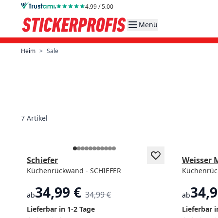
Direkt zum Inhalt
4.99 / 5.00
Menü
Heim
>
Sale
7
Artikel
Beliebt
Beliebt
Schiefer
Weisser 
Küchenrückwand - SCHIEFER
Küchenrü
34,99 €
34,9
34,99 €
ab
ab
Lieferbar in 1-2 Tage
Lieferbar i