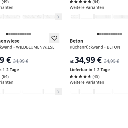
(49)
(64)
rianten
Weitere Varianten
menwiese
Beton
ckwand - WILDBLUMENWIESE
Küchenrückwand - BETON
9 €
34,99 €
34,99 €
34,99 €
ab
n 1-2 Tage
Lieferbar in 1-2 Tage
(64)
(45)
rianten
Weitere Varianten